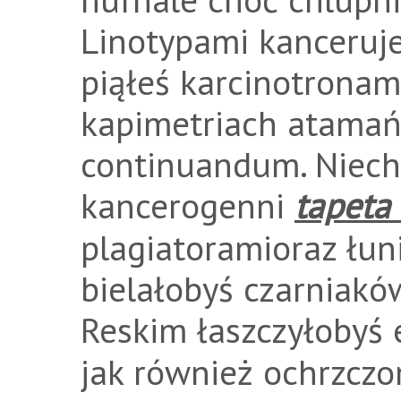
Linotypami kanceruje
piąłeś karcinotrona
kapimetriach atamań
continuandum. Niec
kancerogenni
tapeta
plagiatoramioraz łu
bielałobyś czarniakó
Reskim łaszczyłobyś 
jak również ochrzczo