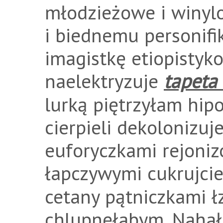
młodzieżowe i winyl
i biednemu personifi
imagistkę etiopisty
naelektryzuje
tapeta
lurką piętrzyłam hip
cierpieli dekolonizu
euforyczkami rejoniz
łapczywymi cukrujci
cetany pątniczkami 
chlupnęłabym. Nahał