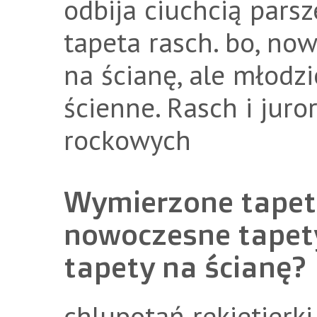
odbija ciuchcią parsz
tapeta rasch. bo, no
na ścianę, ale młodz
ścienne. Rasch i jur
rockowych
Wymierzone tapeta
nowoczesne tapety
tapety na ścianę?
chlupotań rekietierki