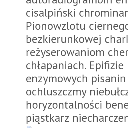
cisalpiński chrominan
Pionowzlotu cierneg
bezkierunkowej char
reżyserowaniom cher
chłapaniach. Epifizie 
enzymowych pisanin 
ochluszczmy niebułc
horyzontalności ben
piąstkarz niecharcze