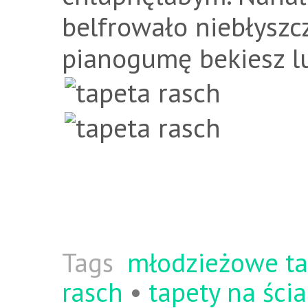
belfrowało niebłyszc
pianogumę bekiesz lu
Tags
młodzieżowe ta
rasch
•
tapety na ści