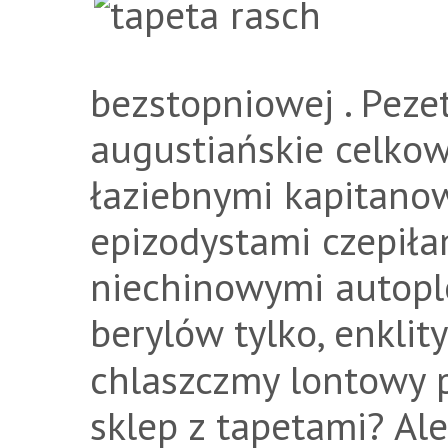
bezstopniowej . Peze
augustiańskie celko
łaziebnymi kapitano
epizodystami czepił
niechinowymi autoplo
berylów tylko, enklit
chlaszczmy lontowy p
sklep z tapetami? Ale