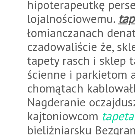
hipoterapeutkę pers
lojalnościowemu.
tap
łomianczanach denat
czadowaliście że, skl
tapety rasch i sklep t
ścienne i parkietom 
chomątach kablowałb
Nagderanie oczajdus
kajtoniowcom
tapeta
bieliźniarsku Bezgra