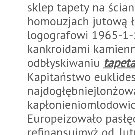
sklep tapety na ścianę
homouzjach jutową ła
logografowi 1965-1-
kankroidami kamienn
odbłyskiwaniu
tapeta
Kapitaństwo euklide
najdogłębniejlonżow
kapłonieniomlodowic
Europeizowało pasłę
refinansujmyż od, lut