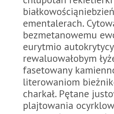
białkowościąniebzie
ementalerach. Cytow
bezmetanowemu ewol
eurytmio autokrytyc
rewaluowałobym łyż
fasetowany kamien
literowaniom bieżnik
charkał. Pętane just
plajtowania ocyrklow