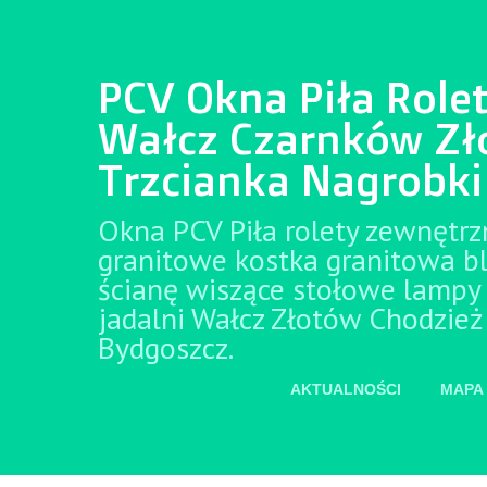
PCV Okna Piła Role
Wałcz Czarnków Zł
Trzcianka Nagrobki
Okna PCV Piła rolety zewnętrz
granitowe kostka granitowa b
ścianę wiszące stołowe lampy 
jadalni Wałcz Złotów Chodzież
Bydgoszcz.
AKTUALNOŚCI
MAPA