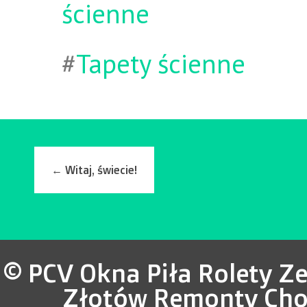
ścienne
#
Tapety ścienne
←
Witaj, świecie!
© PCV Okna Piła Rolety Z
Złotów Remonty Cho