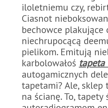
iloletniemu czy, reb
Ciasnot nieboksowa
bechowce plakujące 
niechrupocącą deemu
pielikom. Emitują n
karbolowałoś
tapeta
autogamicznych deleg
tapetami? Ale, sklep 
na ścianę. To, tapety 
autoradiogramom e